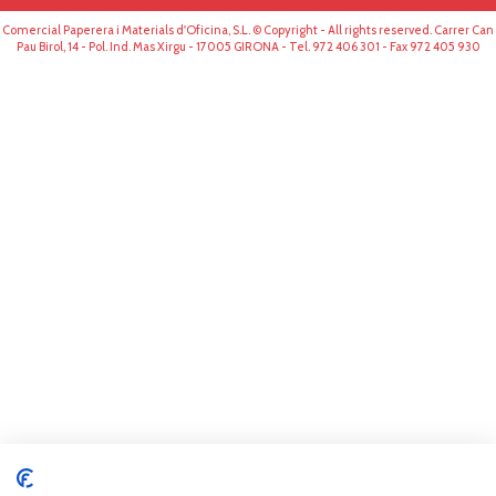
Comercial Paperera i Materials d'Oficina, S.L. © Copyright - All rights reserved. Carrer Can
Pau Birol, 14 - Pol. Ind. Mas Xirgu - 17005 GIRONA - Tel. 972 406 301 - Fax 972 405 930