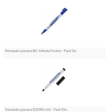
Retolador pissarra BIC Velleda Pocket - Pack 12u.
Retolador pissarra EDDING 661 - Pack 10u.