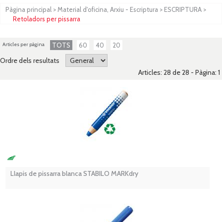
Pàgina principal
>
Material d'oficina, Arxiu - Escriptura
>
ESCRIPTURA
>
Retoladors per pissarra
Articles per pàgina
TOTS
60
40
20
Ordre dels resultats
Articles: 28 de 28 - Pàgina:
1
Llapis de pissarra blanca STABILO MARKdry