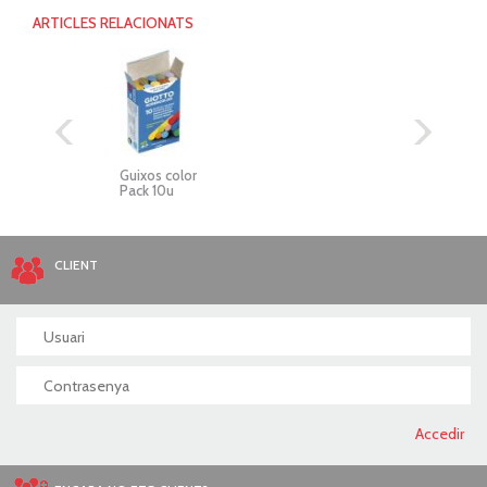
ARTICLES RELACIONATS
Guixos color
Reto
Pack 10u
409
CLIENT