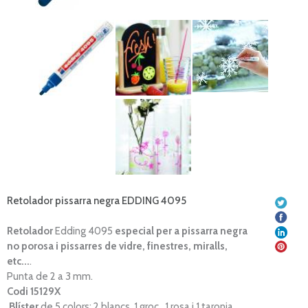
Retolador pissarra negra EDDING 4095
Retolador
Edding 4095
especial per a pissarra negra
no porosa i pissarres de vidre, finestres, miralls,
etc...
.
Punta de 2 a 3 mm.
Codi 15129X
Blíster
de 5 colors: 2 blancs, 1 groc, 1 rosa i 1 taronja.