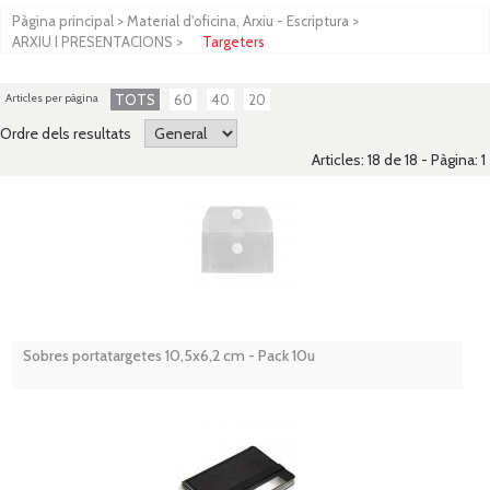
Pàgina principal
>
Material d'oficina, Arxiu - Escriptura
>
ARXIU I PRESENTACIONS
>
Targeters
Articles per pàgina
TOTS
60
40
20
Ordre dels resultats
Articles: 18 de 18 - Pàgina:
1
Sobres portatargetes 10,5x6,2 cm - Pack 10u