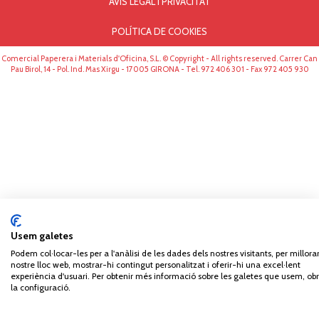
AVÍS LEGAL I PRIVACITAT
POLÍTICA DE COOKIES
Comercial Paperera i Materials d'Oficina, S.L. © Copyright - All rights reserved. Carrer Can
Pau Birol, 14 - Pol. Ind. Mas Xirgu - 17005 GIRONA - Tel. 972 406 301 - Fax 972 405 930
Usem galetes
Podem col·locar-les per a l'anàlisi de les dades dels nostres visitants, per millorar
nostre lloc web, mostrar-hi contingut personalitzat i oferir-hi una excel·lent
experiència d'usuari. Per obtenir més informació sobre les galetes que usem, obr
la configuració.