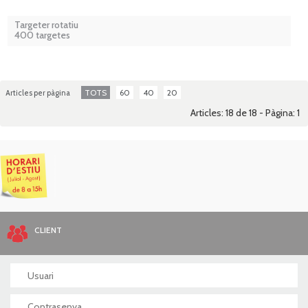
Targeter rotatiu
400 targetes
TOTS
60
40
20
Articles per pàgina
Articles: 18 de 18 - Pàgina:
1
CLIENT