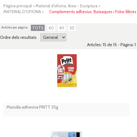
Pàgina principal
>
Material d'oficina, Arxiu - Escriptura
>
MATERIAL D'OFICINA
>
Complements adhesius: Butxaques i Folra-llibres
Articles per pàgina
TOTS
60
40
20
Ordre dels resultats
Articles: 15 de 15 - Pàgina:
1
Massilla adhesiva PRITT 35g