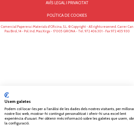
AVÍS LEGAL I PRIVACITAT
POLÍTICA DE COOKIES
Comercial Paperera i Materials d'Oficina, S.L. © Copyright - All rights reserved. Carrer Can
Pau Birol, 14 - Pol. Ind. Mas Xirgu - 17005 GIRONA - Tel. 972 406 301 - Fax 972 405 930
Usem galetes
Podem col·locar-les per a l'anàlisi de les dades dels nostres visitants, per millorar
nostre lloc web, mostrar-hi contingut personalitzat i oferir-hi una excel·lent
experiència d'usuari. Per obtenir més informació sobre les galetes que usem, obr
la configuració.