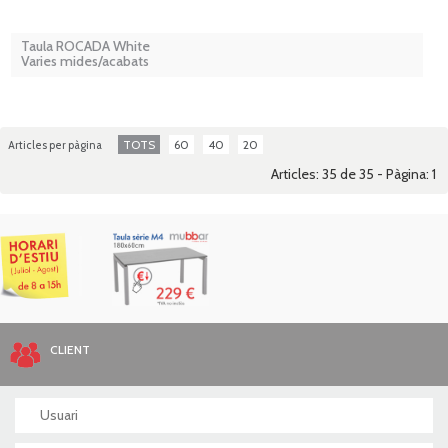
Taula ROCADA White
Varies mides/acabats
TOTS
60
40
20
Articles per pàgina
Articles: 35 de 35 - Pàgina:
1
CLIENT