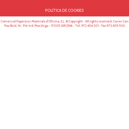
POLÍTICA DE COOKIES
Comercial Paperera i Materials d'Oficina, S.L. © Copyright - All rights reserved. Carrer Can
Pau Birol, 14 - Pol. Ind. Mas Xirgu - 17005 GIRONA - Tel. 972 406 301 - Fax 972 405 930