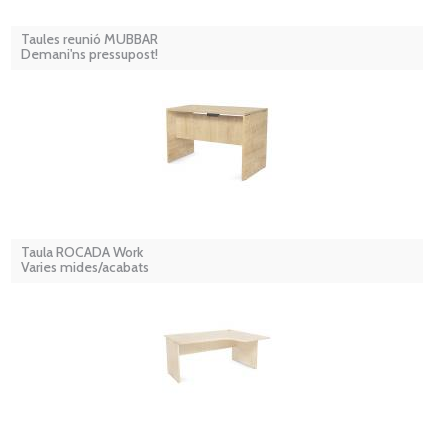
Taules reunió MUBBAR
Demani'ns pressupost!
Taula ROCADA Work
Varies mides/acabats