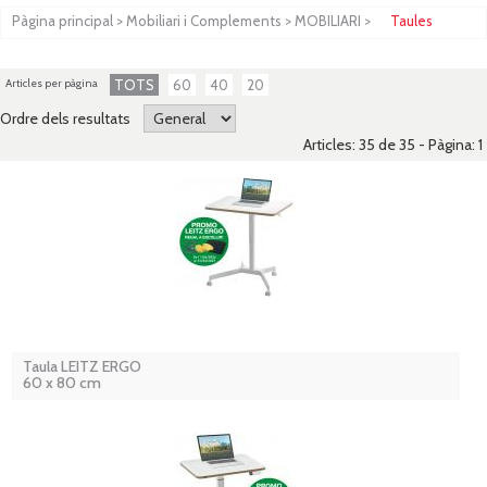
Pàgina principal
>
Mobiliari i Complements
>
MOBILIARI
>
Taules
Articles per pàgina
TOTS
60
40
20
Ordre dels resultats
Articles: 35 de 35 - Pàgina:
1
Taula LEITZ ERGO
60 x 80 cm