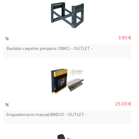
3,90 €
Bastidor carpetes penjants CINKO - OUTLET -
25,00 €
Enquadernació manual BINDO! - OUTLET -