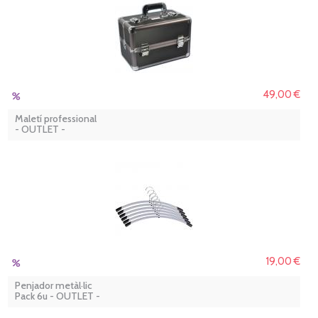
49,00 €
Maletí professional
- OUTLET -
19,00 €
Penjador metàl·lic
Pack 6u - OUTLET -