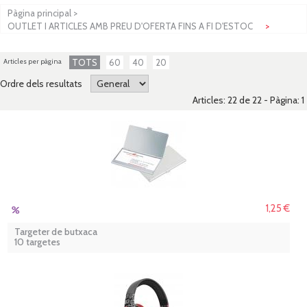
Pàgina principal
>
OUTLET I ARTICLES AMB PREU D'OFERTA FINS A FI D'ESTOC
>
Articles per pàgina
TOTS
60
40
20
Ordre dels resultats
Articles: 22 de 22 - Pàgina:
1
1,25 €
Targeter de butxaca
10 targetes