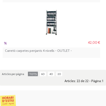
42,00 €
Carretó carpetes penjants 4 nivells - OUTLET -
TOTS
60
40
20
Articles per pàgina
Articles: 22 de 22 - Pàgina:
1