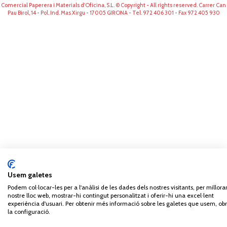
Comercial Paperera i Materials d'Oficina, S.L. © Copyright - All rights reserved. Carrer Can
Pau Birol, 14 - Pol. Ind. Mas Xirgu - 17005 GIRONA - Tel. 972 406 301 - Fax 972 405 930
Usem galetes
Podem col·locar-les per a l'anàlisi de les dades dels nostres visitants, per millorar
nostre lloc web, mostrar-hi contingut personalitzat i oferir-hi una excel·lent
experiència d'usuari. Per obtenir més informació sobre les galetes que usem, obr
la configuració.