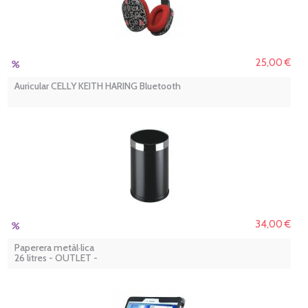
25,00 €
Auricular CELLY KEITH HARING Bluetooth
34,00 €
Paperera metàl·lica
26 litres - OUTLET -