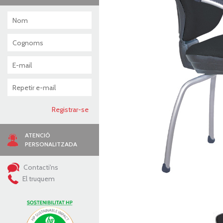
ATENCIÓ
PERSONALITZADA
Contacti'ns
El truquem