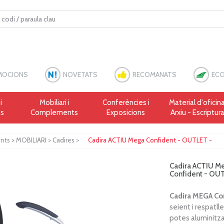
MOCIONS
NOVETATS
RECOMANATS
ECO
i
Mobiliari i
Conferències i
Material d'oficina
es
Complements
Exposicions
Arxiu - Escriptur
ents
>
MOBILIARI
>
Cadires
>
Cadira ACTIU Mega Confident - OUTLET -
Cadira ACTIU M
Confident - OU
Cadira MEGA Co
seient i respatll
potes aluminitz