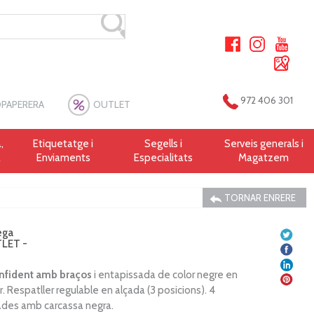
972 406 301
PAPERERA
OUTLET
,
Etiquetatge i
Segells i
Serveis generals i
a
Enviaments
Especialitats
Magatzem
TORNAR ENRERE
ega
TLET -
nfident amb braços
i entapissada de color negre en
er. Respatller regulable en alçada (3 posicions). 4
ades amb carcassa negra.