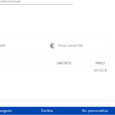
nada
Preus sense IVA
UNITATS
PREU
69,00 €
 segueix
Declina
No, personalitza