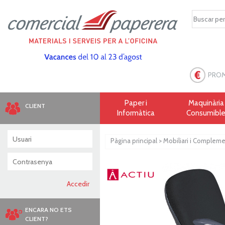
PRO
Paper i
Maquinària 
CLIENT
Informàtica
Consumibl
Pàgina principal
>
Mobiliari i Complem
ENCARA NO ETS
CLIENT?