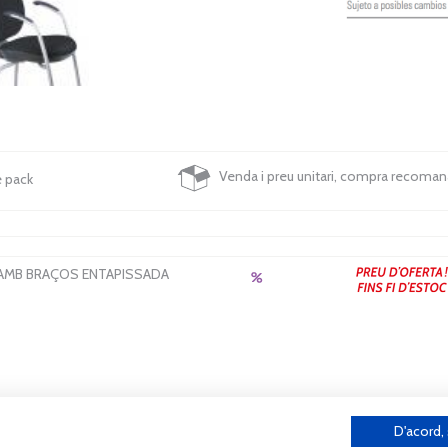
Venda i preu unitari, compra recoma
e pack
 AMB BRAÇOS ENTAPISSADA
D'acord,