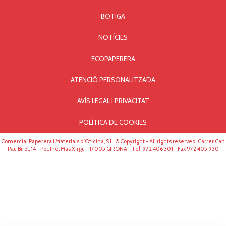
BOTIGA
NOTÍCIES
ECOPAPERERA
ATENCIÓ PERSONALITZADA
AVÍS LEGAL I PRIVACITAT
POLÍTICA DE COOKIES
Comercial Paperera i Materials d'Oficina, S.L. © Copyright - All rights reserved. Carrer Can
Pau Birol, 14 - Pol. Ind. Mas Xirgu - 17005 GIRONA - Tel. 972 406 301 - Fax 972 405 930