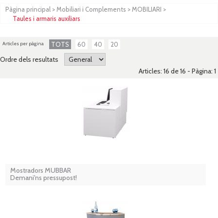
Pàgina principal
>
Mobiliari i Complements
>
MOBILIARI
>
Taules i armaris auxiliars
Articles per pàgina
TOTS
60
40
20
Ordre dels resultats
Articles: 16 de 16 - Pàgina:
1
Mostradors MUBBAR
Demani'ns pressupost!