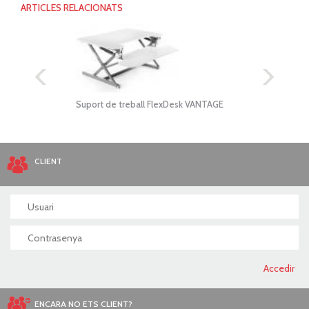
ARTICLES RELACIONATS
Suport de treball FlexDesk VANTAGE
Carr
table
CLIENT
ENCARA NO ETS CLIENT?