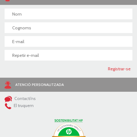
ATENCIÓ PERSONALITZADA
Contacti'ns
El truquem