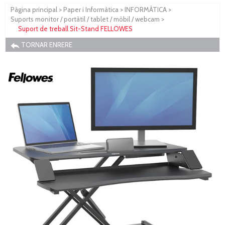
Pàgina principal
>
Paper i Informàtica
>
INFORMÀTICA
>
Suports monitor / portàtil / tablet / mòbil / webcam
>
Suport de treball Sit-Stand FELLOWES
TORNAR ENRERE