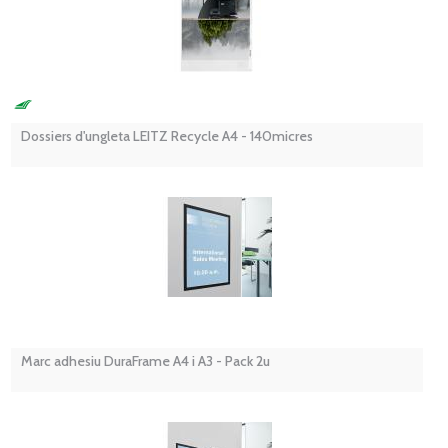
Dossiers d'ungleta LEITZ Recycle A4 - 140micres
Marc adhesiu DuraFrame A4 i A3 - Pack 2u