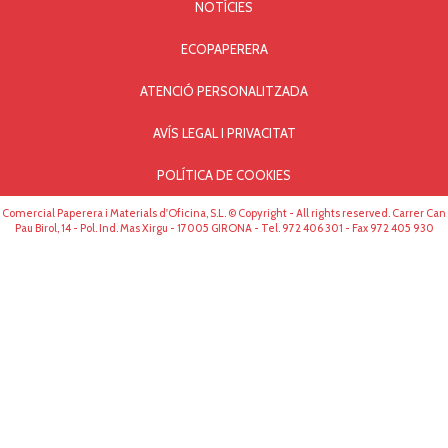
NOTÍCIES
ECOPAPERERA
ATENCIÓ PERSONALITZADA
AVÍS LEGAL I PRIVACITAT
POLÍTICA DE COOKIES
Comercial Paperera i Materials d'Oficina, S.L. © Copyright - All rights reserved. Carrer Can
Pau Birol, 14 - Pol. Ind. Mas Xirgu - 17005 GIRONA - Tel. 972 406 301 - Fax 972 405 930