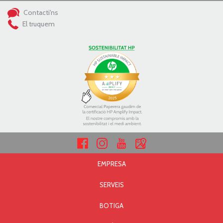
Contacti'ns
El truquem
EMPRESA
SERVEIS
BOTIGA