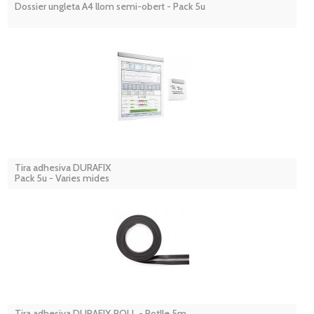
Dossier ungleta A4 llom semi-obert - Pack 5u
Tira adhesiva DURAFIX
Pack 5u - Varies mides
Tira adhesiva DURAFIX ROLL - Rotlle 5m