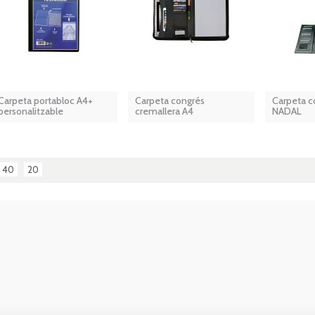
Carpeta portabloc A4+
Carpeta congrés
Carpeta co
personalitzable
cremallera A4
NADAL
40
20