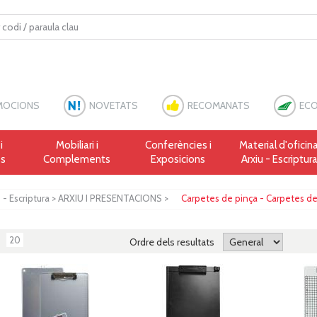
MOCIONS
NOVETATS
RECOMANATS
ECO
i
Mobiliari i
Conferències i
Material d'oficina
es
Complements
Exposicions
Arxiu - Escriptur
u - Escriptura
>
ARXIU I PRESENTACIONS
>
Carpetes de pinça - Carpetes d
20
Ordre dels resultats