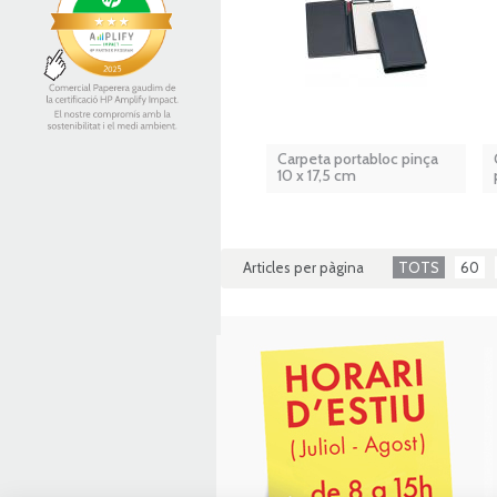
Carpeta portabloc pinça
10 x 17,5 cm
Articles per pàgina
TOTS
60