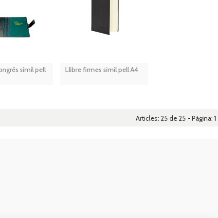
ngrés símil pell
Llibre firmes simil pell A4
Articles: 25 de 25 - Pàgina:
1