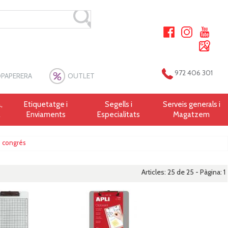
972 406 301
PAPERERA
OUTLET
,
Etiquetatge i
Segells i
Serveis generals i
a
Enviaments
Especialitats
Magatzem
e congrés
Articles: 25 de 25 - Pàgina:
1