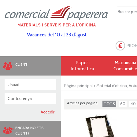
PRO
Paper i
Maquinària 
CLIENT
Informàtica
Consumibl
Pàgina principal
>
Material d'oficina, Arxi
Articles per pàgina
TOTS
60
40
ENCARA NO ETS
CLIENT?