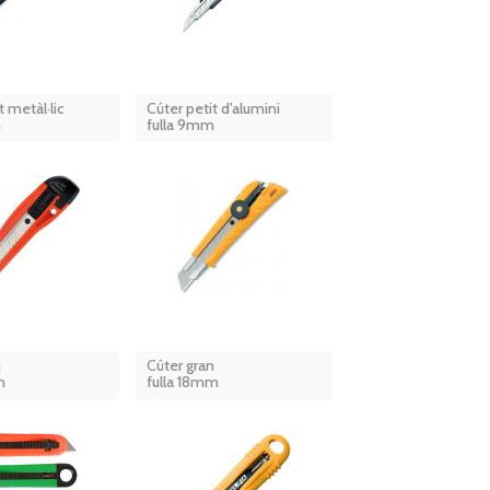
t metàl·lic
Cúter petit d'alumini
m
fulla 9mm
n
Cúter gran
m
fulla 18mm