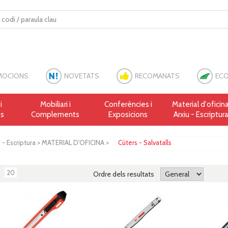
MOCIONS
NOVETATS
RECOMANATS
ECO
i
Mobiliari i
Conferències i
Material d'oficina
es
Complements
Exposicions
Arxiu - Escriptur
u - Escriptura
>
MATERIAL D'OFICINA
>
Cúters - Salvatalls
20
Ordre dels resultats