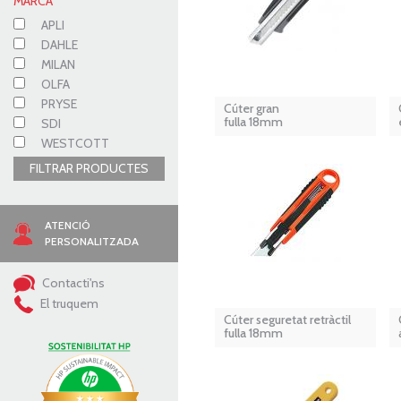
MARCA
APLI
DAHLE
MILAN
OLFA
PRYSE
Cúter gran
fulla 18mm
SDI
WESTCOTT
FILTRAR PRODUCTES
ATENCIÓ
PERSONALITZADA
Contacti'ns
El truquem
Cúter seguretat retràctil
fulla 18mm