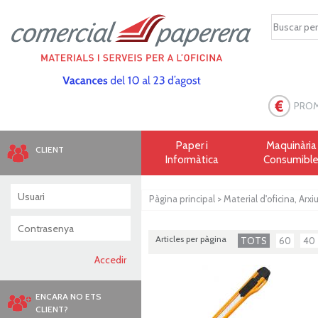
PRO
Paper i
Maquinària 
CLIENT
Informàtica
Consumibl
Pàgina principal
>
Material d'oficina, Arxi
Articles per pàgina
TOTS
60
40
ENCARA NO ETS
CLIENT?