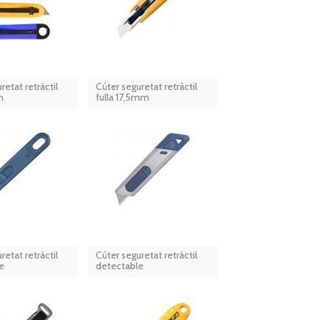
retat retràctil
Cúter seguretat retràctil
m
fulla 17,5mm
retat retràctil
Cúter seguretat retràctil
e
detectable