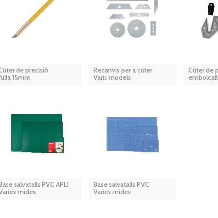
Cúter de precisió
Recanvis per a cúter
Cúter de p
fulla 15mm
Varis models
embolcall
Base salvatalls PVC APLI
Base salvatalls PVC
Varies mides
Varies mides