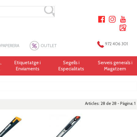
972 406 301
PAPERERA
OUTLET
,
Etiquetatge i
Segells i
Serveis generals i
a
Enviaments
Especialitats
Magatzem
Articles: 28 de 28 - Pàgina:
1