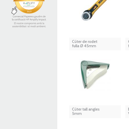
Cúter de rodet
fulla Ø 45mm
Cúter tall angles
5mm