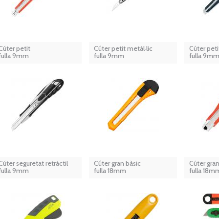
Cúter petit
Cúter petit metàl·lic
Cúter peti
fulla 9mm
fulla 9mm
fulla 9m
Cúter seguretat retràctil
Cúter gran bàsic
Cúter gra
fulla 9mm
fulla 18mm
fulla 18m