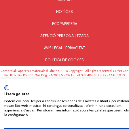
NOTÍCIES
ECOPAPERERA
ATENCIÓ PERSONALITZADA
AVÍS LEGAL I PRIVACITAT
POLÍTICA DE COOKIES
Comercial Paperera i Materials d'Oficina, S.L. © Copyright - All rights reserved. Carrer Can
Pau Birol, 14 - Pol. Ind. Mas Xirgu - 17005 GIRONA - Tel. 972 406 301 - Fax 972 405 930
Usem galetes
Podem col·locar-les per a l'anàlisi de les dades dels nostres visitants, per millorar
nostre lloc web, mostrar-hi contingut personalitzat i oferir-hi una excel·lent
experiència d'usuari. Per obtenir més informació sobre les galetes que usem, obr
la configuració.