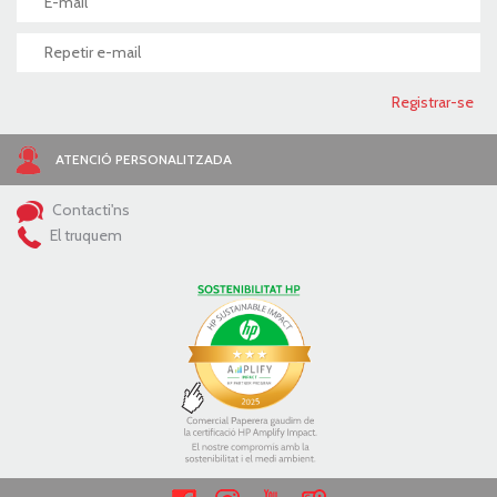
ATENCIÓ PERSONALITZADA
Contacti'ns
El truquem