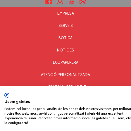
EMPRESA
SERVEIS
BOTIGA
NOTÍCIES
ECOPAPERERA
ATENCIÓ PERSONALITZADA
AVÍS LEGAL I PRIVACITAT
POLÍTICA DE COOKIES
Usem galetes
Podem col·locar-les per a l'anàlisi de les dades dels nostres visitants, per millorar
Comercial Paperera i Materials d'Oficina, S.L. © Copyright - All rights reserved. Carrer Can
nostre lloc web, mostrar-hi contingut personalitzat i oferir-hi una excel·lent
Pau Birol, 14 - Pol. Ind. Mas Xirgu - 17005 GIRONA - Tel. 972 406 301 - Fax 972 405 930
experiència d'usuari. Per obtenir més informació sobre les galetes que usem, obr
la configuració.