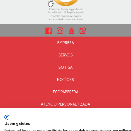
EMPRESA
SERVEIS
BOTIGA
NOTÍCIES
ECOPAPERERA
ATENCIÓ PERSONALITZADA
AVÍS LEGAL I PRIVACITAT
Usem galetes
POLÍTICA DE COOKIES
Podem col·locar-les per a l'anàlisi de les dades dels nostres visitants, per millorar