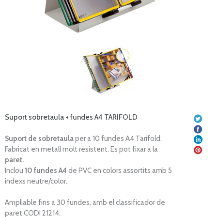
Suport sobretaula + fundes A4 TARIFOLD
Suport
de sobretaula
per a 10 fundes A4 Tarifold.
Fabricat en metall
molt
resistent.
Es
pot
fixar a la
paret.
Inclou
10 fundes
A4
de PVC
en colors
assortits
amb 5
índexs
neutre
/
color.
Ampliable fins
a 30
fundes,
amb
el classificador
de
paret
CODI
21214
.