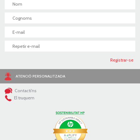
ATENCIÓ PERSONALITZADA
Contacti'ns
El truquem