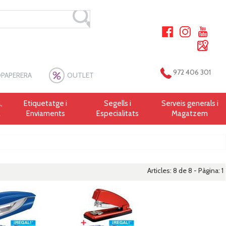
972 406 301
PAPERERA
OUTLET
,
Etiquetatge i
Segells i
Serveis generals i
a
Enviaments
Especialitats
Magatzem
Articles: 8 de 8 - Pàgina:
1