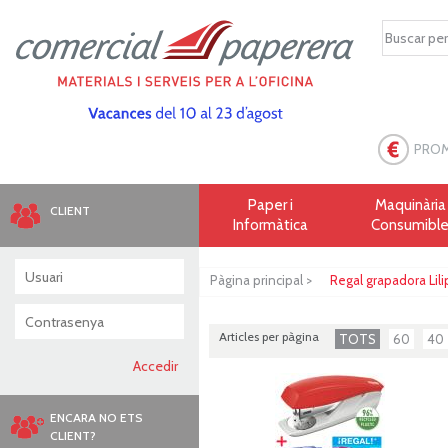
PRO
Paper i
Maquinària 
CLIENT
Informàtica
Consumibl
Pàgina principal
>
Regal grapadora Li
Articles per pàgina
TOTS
60
40
ENCARA NO ETS
CLIENT?