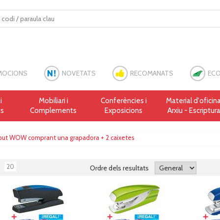
MOCIONS
NOVETATS
RECOMANATS
ECO
i
Mobiliari i
Conferències i
Material d'oficina
es
Complements
Exposicions
Arxiu - Escriptur
liput WOW comprant una grapadora + 2 caixetes
20
Ordre dels resultats