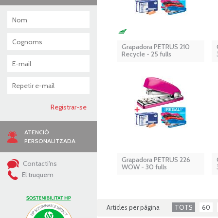
Grapadora PETRUS 210
Recycle - 25 fulls
ATENCIÓ
PERSONALITZADA
Grapadora PETRUS 226
Contacti'ns
WOW - 30 fulls
El truquem
Articles per pàgina
TOTS
60