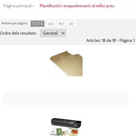
Pàgina principal
>
Plastificació i enquadernació al millor preu
Articles per pàgina
TOTS
60
40
20
Ordre dels resultats
Articles: 18 de 18 - Pàgina:
1