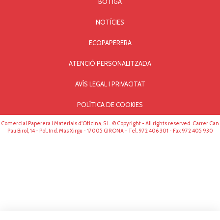
BOTIGA
NOTÍCIES
ECOPAPERERA
ATENCIÓ PERSONALITZADA
AVÍS LEGAL I PRIVACITAT
POLÍTICA DE COOKIES
Comercial Paperera i Materials d'Oficina, S.L. © Copyright - All rights reserved. Carrer Can
Pau Birol, 14 - Pol. Ind. Mas Xirgu - 17005 GIRONA - Tel. 972 406 301 - Fax 972 405 930