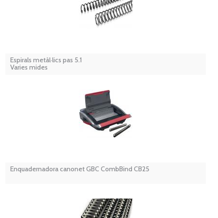
Espirals metàl·lics pas 5.1
Varies mides
Enquadernadora canonet GBC CombBind CB25