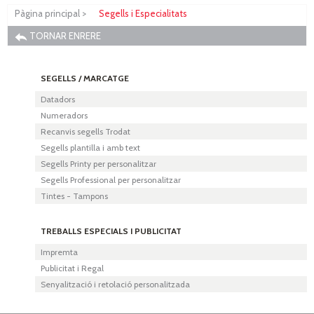
Pàgina principal
>
Segells i Especialitats
TORNAR ENRERE
SEGELLS / MARCATGE
Datadors
Numeradors
Recanvis segells Trodat
Segells plantilla i amb text
Segells Printy per personalitzar
Segells Professional per personalitzar
Tintes - Tampons
TREBALLS ESPECIALS I PUBLICITAT
Impremta
Publicitat i Regal
Senyalització i retolació personalitzada