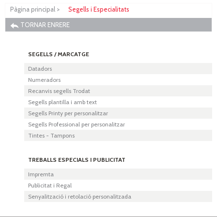
Pàgina principal
>
Segells i Especialitats
TORNAR ENRERE
SEGELLS / MARCATGE
Datadors
Numeradors
Recanvis segells Trodat
Segells plantilla i amb text
Segells Printy per personalitzar
Segells Professional per personalitzar
Tintes - Tampons
TREBALLS ESPECIALS I PUBLICITAT
Impremta
Publicitat i Regal
Senyalització i retolació personalitzada