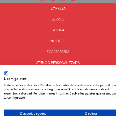
EMPRESA
SERVEIS
BOTIGA
NOTÍCIES
ECOPAPERERA
ATENCIÓ PERSONALITZADA
AVÍS LEGAL I PRIVACITAT
Usem galetes
POLÍTICA DE COOKIES
Podem col·locar-les per a l'anàlisi de les dades dels nostres visitants, per millorar
nostre lloc web, mostrar-hi contingut personalitzat i oferir-hi una excel·lent
experiència d'usuari. Per obtenir més informació sobre les galetes que usem, obr
Comercial Paperera i Materials d'Oficina, S.L. © Copyright - All rights reserved. Carrer Can
la configuració.
Pau Birol, 14 - Pol. Ind. Mas Xirgu - 17005 GIRONA - Tel. 972 406 301 - Fax 972 405 930
D'acord, segueix
Declina