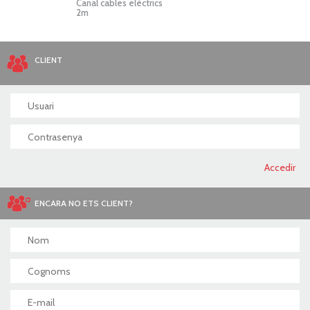
Canal cables elèctrics
Repo
2m
CLIENT
ENCARA NO ETS CLIENT?