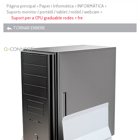
Pàgina principal
>
Paper i Informàtica
>
INFORMÀTICA
>
Suports monitor / portàtil / tablet / mòbil / webcam
>
Suport per a CPU graduable rodes + fre
TORNAR ENRERE