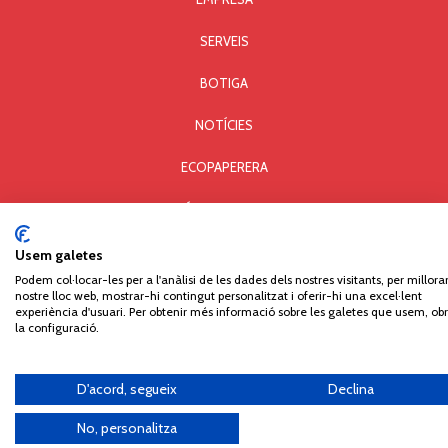
SERVEIS
BOTIGA
NOTÍCIES
ECOPAPERERA
ATENCIÓ PERSONALITZADA
AVÍS LEGAL I PRIVACITAT
Usem galetes
Podem col·locar-les per a l'anàlisi de les dades dels nostres visitants, per millorar
POLÍTICA DE COOKIES
nostre lloc web, mostrar-hi contingut personalitzat i oferir-hi una excel·lent
experiència d'usuari. Per obtenir més informació sobre les galetes que usem, obr
la configuració.
Comercial Paperera i Materials d'Oficina, S.L. © Copyright - All rights reserved. Carrer Can
Pau Birol, 14 - Pol. Ind. Mas Xirgu - 17005 GIRONA - Tel. 972 406 301 - Fax 972 405 930
D'acord, segueix
Declina
No, personalitza