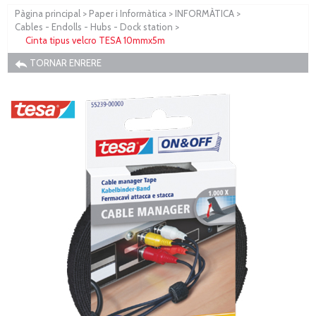
Pàgina principal
>
Paper i Informàtica
>
INFORMÀTICA
>
Cables - Endolls - Hubs - Dock station
>
Cinta tipus velcro TESA 10mmx5m
TORNAR ENRERE