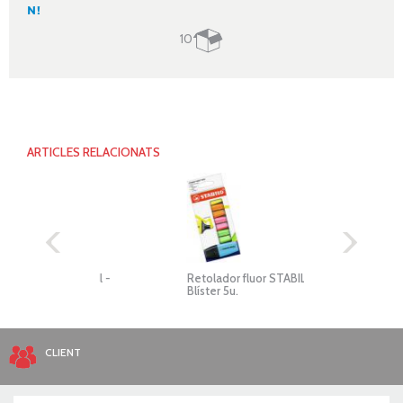
10
ARTICLES RELACIONATS
tel -
Retolador fluor STABILO Boss mini -
Reto
Blíster 5u.
10 co
CLIENT