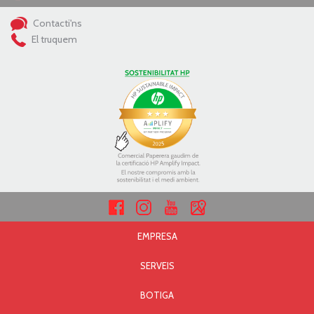
Contacti'ns
El truquem
EMPRESA
SERVEIS
BOTIGA