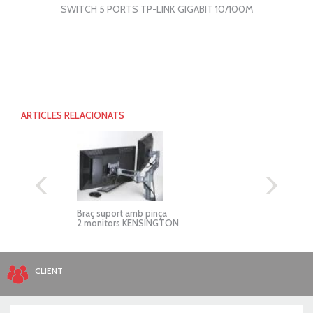
SWITCH 5 PORTS TP-LINK GIGABIT 10/100M
ARTICLES RELACIONATS
er
Braç suport amb pinça
Regle
2 monitors KENSINGTON
CLIENT