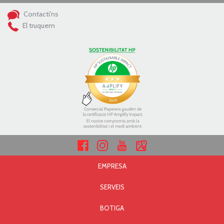
Contacti'ns
El truquem
EMPRESA
SERVEIS
BOTIGA