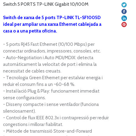
Switch 5 PORTS TP-LINK Gigabit 10/100M
Switch de xarxa de 5 ports TP-LINK TL-SF1005D
ideal per ampliar una xarxa Ethernet cablejada a
casa o a una petita oficina.
- 5 ports RJ45 Fast Ethernet (10/100 Mbps) per
connectar ordinadors, impressores, consoles, etc.
- Auto-Negotiation i Auto MDI/MDIX: detecta
automàticament la velocitat de port i elimina la
necessitat de cables creuats.
- Tecnologia Green Ethernet per estalviar energia i
reduir el consum fins a un ~60-68 %.
- Instal·lació Plug & Play: funcionament immediat
sense configuracions.
- Disseny compacte i sense ventilador (funciona
silenciosament).
- Control de flux IEEE 802.3x i contrapressió per reduir
congestions i millorar fiabilitat.
- Mètode de transmissió Store-and-Forward