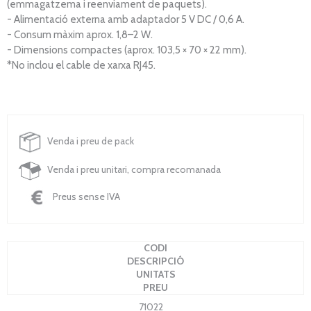
(emmagatzema i reenviament de paquets).
- Alimentació externa amb adaptador 5 V DC / 0,6 A.
- Consum màxim aprox. 1,8–2 W.
- Dimensions compactes (aprox. 103,5 × 70 × 22 mm).
*No inclou el cable de xarxa RJ45.
Venda i preu de pack
Venda i preu unitari, compra recomanada
Preus sense IVA
CODI
DESCRIPCIÓ
UNITATS
PREU
71022