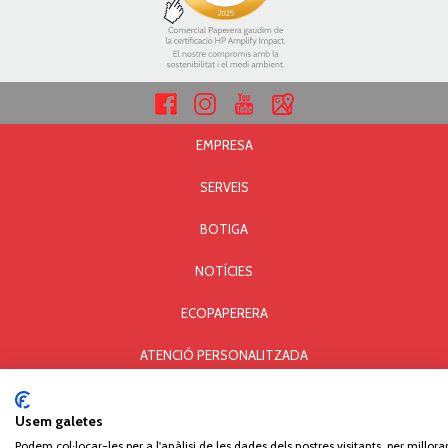
EMPRESA
SERVEIS
BOTIGA
NOTÍCIES
ECOPAPERERA
ATENCIÓ PERSONALITZADA
AVÍS LEGAL I PRIVACITAT
Usem galetes
POLÍTICA DE COOKIES
Podem col·locar-les per a l'anàlisi de les dades dels nostres visitants, per millorar