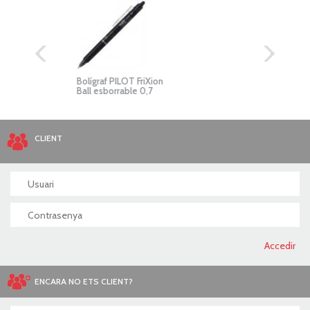
Bolígraf PILOT FriXion
Bolíg
Ball esborrable 0,7
Ball 
CLIENT
ENCARA NO ETS CLIENT?