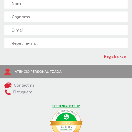
ATENCIÓ PERSONALITZADA
Contacti'ns
El truquem