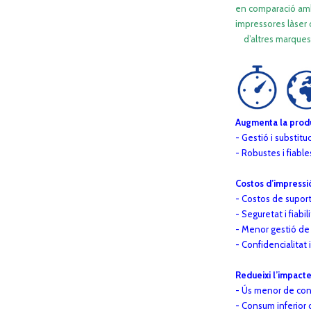
en comparació
impressores làser 
d’altres marques
Augmenta la produc
- Gestió i substitu
- Robustes i fiabl
Costos d’impressió
- Costos de suport
- Seguretat i fiabi
- Menor gestió de
- Confidencialitat
Redueixi l’impact
- Ús menor de con
- Consum inferior 