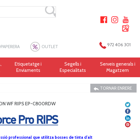
972 406 301
PAPERERA
OUTLET
,
Etiquetatge i
Segells i
Serveis generals i
a
Enviaments
Especialitats
Magatzem
TORNAR ENRERE
SON WF RIPS EP-C800RDW
ssió professional que utilitza bosses de tinta d’alt