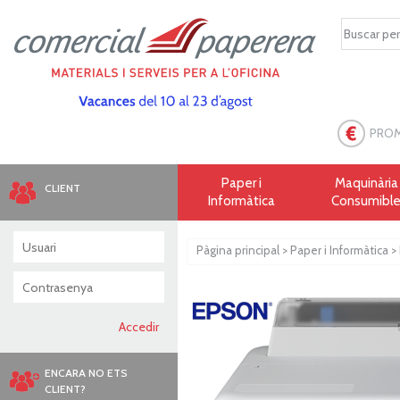
PRO
Paper i
Maquinària 
CLIENT
Informàtica
Consumibl
Pàgina principal
>
Paper i Informàtica
>
ENCARA NO ETS
CLIENT?