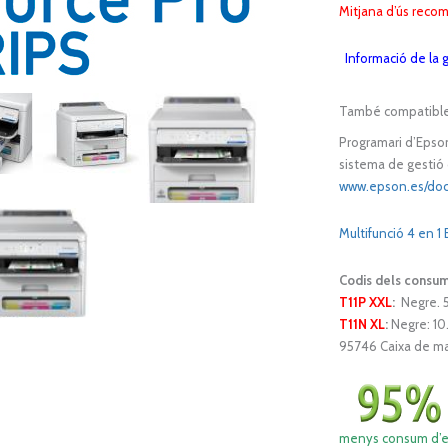
Mitjana d’ús reco
Informació de la g
També compatibl
Programari d’E
pson
sistema de gestió
www.epson.es/do
Multifunció 4 e
Codis dels consum
T11P XXL
:
Negre. 
T11N XL
:
Negre: 1
95746 Caixa de m
menys consum