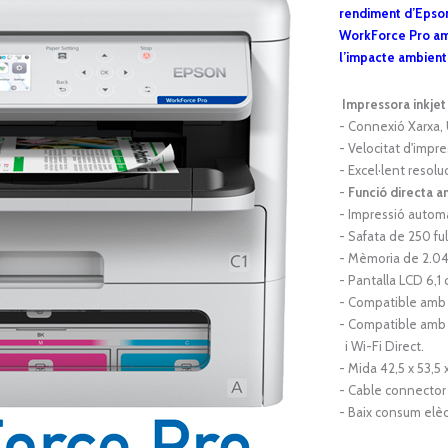
rendiment d’Epson.
WorkForce Pro amb
l’impacte ambient
Impressora
inkjet
-
Connexió Xarxa, 
-
Velocitat d'impr
-
Excel·lent resolu
-
Funció directa 
-
Impressió automà
- Safata de 250 full
- Mèmoria de 2.0
- Pantalla LCD 6,1 
-
Compatible amb 
- Compatible amb 
i Wi-Fi Direct.
- Mida 42,5 x 53,5 
- Cable connector
-
Baix consum elèct