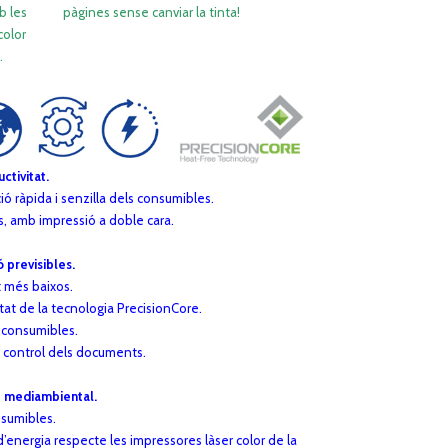
 amb les
pàgines sense canviar la tinta!
color
.
tivitat.
ció ràpida i senzilla dels consumibles.
es, amb impressió a doble cara.
 previsibles.
 més baixos.
litat de la tecnologia PrecisionCore.
 consumibles.
 i control dels documents.
e mediambiental.
sumibles.
d’energia respecte les impressores làser color de la