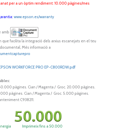
manat per a un òptim rendiment: 10.000 pàgines/mes
arantia:
www.epson.es/warranty
e amb
 que facilita la integració dels arxius escanejats en el teu
 documental, Més informació a
cumentcapturepro
n 1 EPSON WORKFORCE PRO
EP-
C800
RDW
.pdf
ibles:
50.000 pàgines.
Cian / Magenta / Groc. 20.000 pàgines.
0.000 pàgines.
Cian / Magenta / Groc. 5.000 pàgines.
anteniment C938211.
 d’energia
Imprimeix fins a
50.000