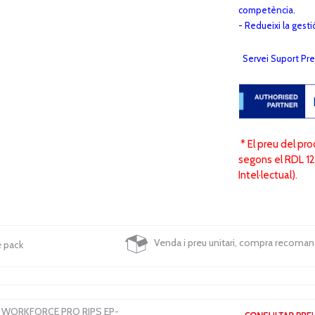
competència.
- Redueixi la gesti
Servei Suport Pr
* El preu del pr
segons el RDL 12/2
Intel·lectual).
Venda i preu unitari, compra recoma
e pack
 WORKFORCE PRO RIPS EP-