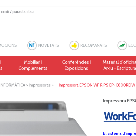
MOCIONS
NOVETATS
RECOMANATS
ECO
i
Mobiliari i
Conferències i
Material d'oficina
es
Complements
Exposicions
Arxiu - Escriptur
INFORMÀTICA
>
Impressores
>
Impressora EPSON WF RIPS EP-C800RDW
Impressora EP
El sistema d’impre