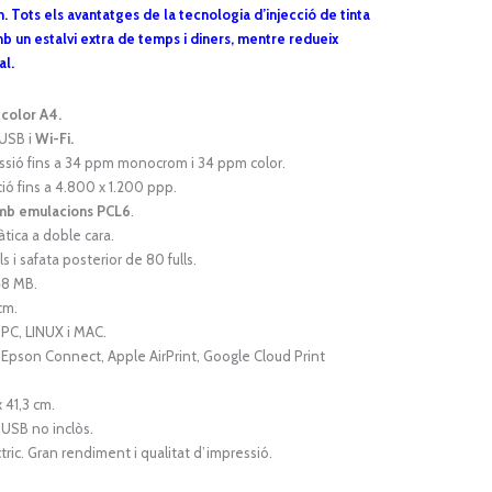
 Tots els avantatges de la tecnologia d’injecció de tinta
 un estalvi extra de temps i diners, mentre redueix
al.
 color A4.
USB i
W
i-Fi
.
essió fins a 34 ppm monocrom i 34 ppm color.
ció fins a 4.800 x 1.200 ppp.
amb emulacions PCL6
.
tica a doble cara.
s i safata posterior de 80 fulls.
48 MB.
cm.
PC, LINUX i MAC.
Epson Connect, Apple AirPrint, Google Cloud Print
x 41,3 cm.
 USB no inclòs.
ric. Gran rendiment i qualitat d’impressió.