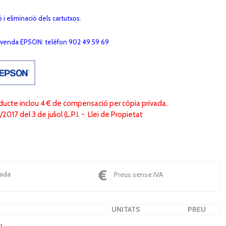
ó i eliminació dels cartutxos.
evenda EPSON: telèfon 902 49 59 69
oducte inclou 4 € de compensació per còpia privada,
017 del 3 de juliol (L.P.I. - Llei de Propietat
nada
Preus sense IVA
UNITATS
PREU