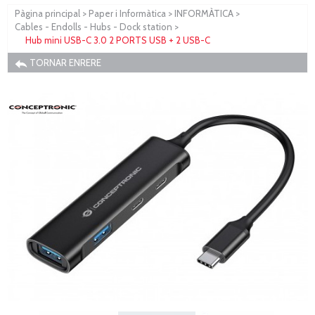
Pàgina principal
>
Paper i Informàtica
>
INFORMÀTICA
>
Cables - Endolls - Hubs - Dock station
>
Hub mini USB-C 3.0 2 PORTS USB + 2 USB-C
TORNAR ENRERE