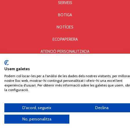
SERVEIS
BOTIGA
NOTÍCIES
ECOPAPERERA
ATENCIÓ PERSONALITZADA
AVÍS LEGAL I PRIVACITAT
Usem galetes
POLÍTICA DE COOKIES
Podem col·locar-les per a l'anàlisi de les dades dels nostres visitants, per millorar
nostre lloc web, mostrar-hi contingut personalitzat i oferir-hi una excel·lent
experiència d'usuari. Per obtenir més informació sobre les galetes que usem, obr
Comercial Paperera i Materials d'Oficina, S.L. © Copyright - All rights reserved. Carrer Can
la configuració.
Pau Birol, 14 - Pol. Ind. Mas Xirgu - 17005 GIRONA - Tel. 972 406 301 - Fax 972 405 930
D'acord, segueix
Declina
No, personalitza