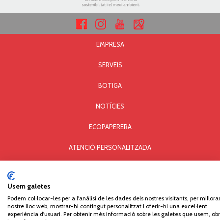
EMPRESA
SERVEIS
BOTIGA
NOTÍCIES
ECOPAPERERA
ATENCIÓ PERSONALITZADA
AVÍS LEGAL I PRIVACITAT
Usem galetes
POLÍTICA DE COOKIES
Podem col·locar-les per a l'anàlisi de les dades dels nostres visitants, per millorar
nostre lloc web, mostrar-hi contingut personalitzat i oferir-hi una excel·lent
Comercial Paperera i Materials d'Oficina, S.L. © Copyright - All rights reserved. Carrer Can
experiència d'usuari. Per obtenir més informació sobre les galetes que usem, obr
Pau Birol, 14 - Pol. Ind. Mas Xirgu - 17005 GIRONA - Tel. 972 406 301 - Fax 972 405 930