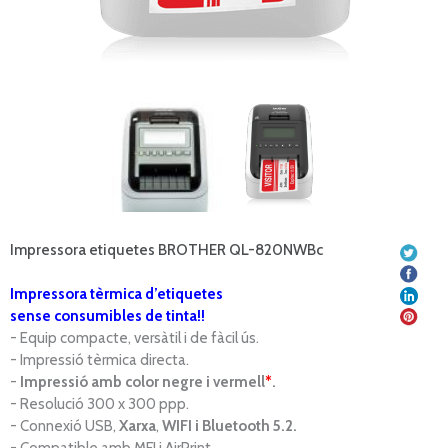
Impressora etiquetes BROTHER QL-820NWBc
Impressora tèrmica d’etiquetes
sense consumibles de tinta!!
- Equip compacte, versàtil i de fàcil ús.
- Impressió tèrmica directa.
-
Impressió amb color negre i vermell
*
.
- Resolució 300 x 300 ppp.
- Connexió USB,
Xarxa
,
WIFI i Bluetooth 5.2.