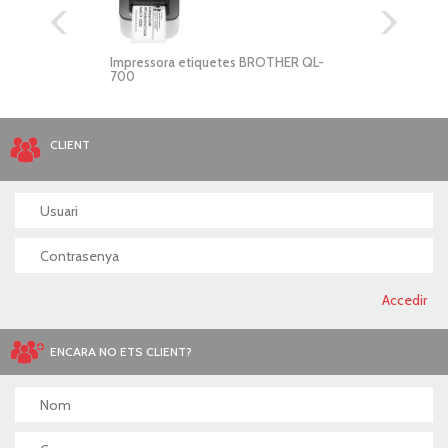
VC-
Impressora etiquetes BROTHER QL-
Impre
700
4302
CLIENT
ENCARA NO ETS CLIENT?