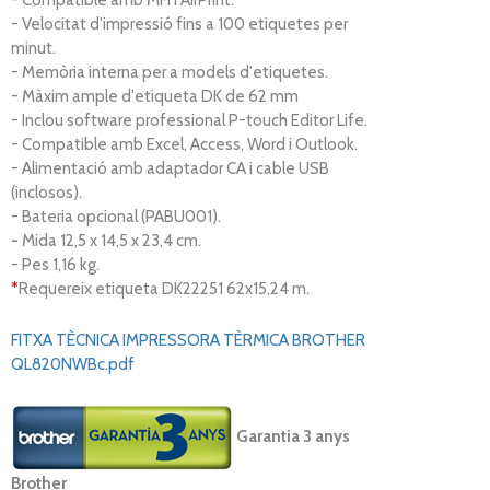
- Compatible amb MFI i AirPrint.
- Velocitat d'impressió fins a 100 etiquetes per
minut.
- Memòria interna per a models d'etiquetes.
- Màxim ample d'etiqueta DK de 62 mm
- Inclou software professional P-touch Editor Life.
- Compatible amb Excel, Access, Word i Outlook.
- Alimentació amb adaptador CA i cable USB
(inclosos).
- Bateria opcional (PABU001).
-
Mida 12,5 x 14,5 x 23,4 cm.
- Pes 1,16 kg.
*
Requereix etiqueta DK22251 62x15,24 m.
FITXA TÈCNICA IMPRESSORA TÈRMICA BROTHER
QL820NWBc.pdf
Garantia 3 anys
Brother