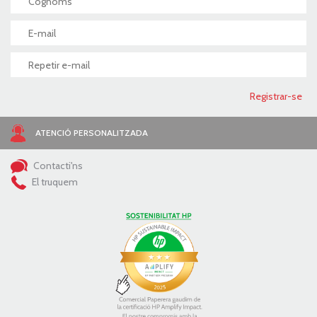
ATENCIÓ PERSONALITZADA
Contacti'ns
El truquem