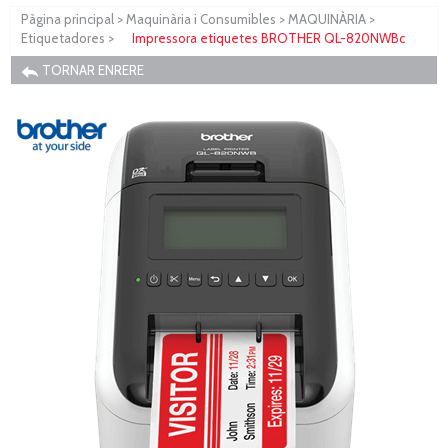
Pàgina principal
>
Maquinària i Consumibles
>
MAQUINÀRIA
>
Etiquetadores
>
Impressora etiquetes BROTHER QL-820NWBc
TORNAR ENRERE