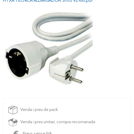
FITXA TÈCNICA ALLARGADOR 3mts 92166.pdf
Venda i preu de pack
Venda i preu unitari, compra recomanada
Preus sense IVA