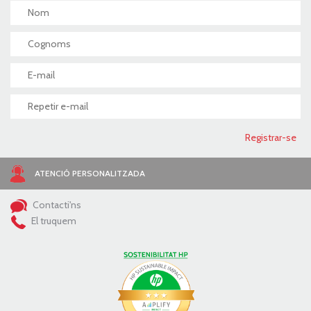
ATENCIÓ PERSONALITZADA
Contacti'ns
El truquem