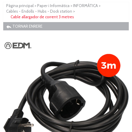
Pàgina principal
>
Paper i Informàtica
>
INFORMÀTICA
>
Cables - Endolls - Hubs - Dock station
>
Cable allargador de corrent 3 metres
TORNAR ENRERE