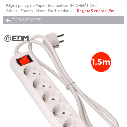
Pàgina principal
>
Paper i Informàtica
>
INFORMÀTICA
>
Cables - Endolls - Hubs - Dock station
>
Regleta 5 endolls 1,5m
TORNAR ENRERE