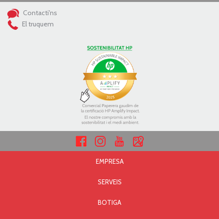
Contacti'ns
El truquem
EMPRESA
SERVEIS
BOTIGA