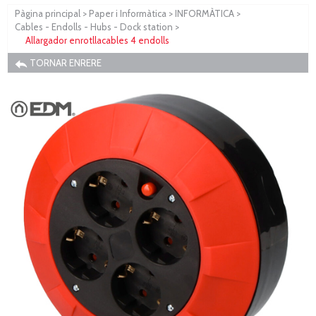
Pàgina principal
>
Paper i Informàtica
>
INFORMÀTICA
>
Cables - Endolls - Hubs - Dock station
>
Allargador enrotllacables 4 endolls
TORNAR ENRERE