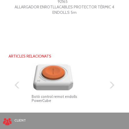
92165
ALLARGADOR ENROTLLACABLES PROTECTOR TÈRMIC 4
ENDOLLS 5m
ARTICLES RELACIONATS
Botó control remot endolls
Cub e
PowerCube
5 end
CLIENT