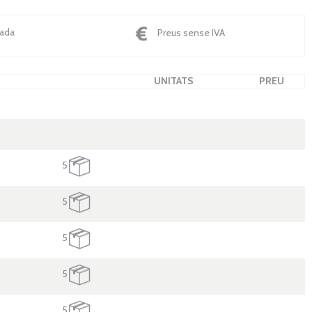
nada
Preus sense IVA
UNITATS
PREU
5
5
5
5
5