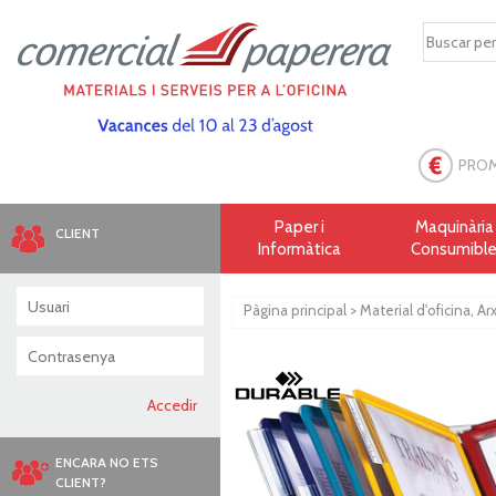
PRO
Paper i
Maquinària 
CLIENT
Informàtica
Consumibl
Pàgina principal
>
Material d'oficina, Arx
ENCARA NO ETS
CLIENT?