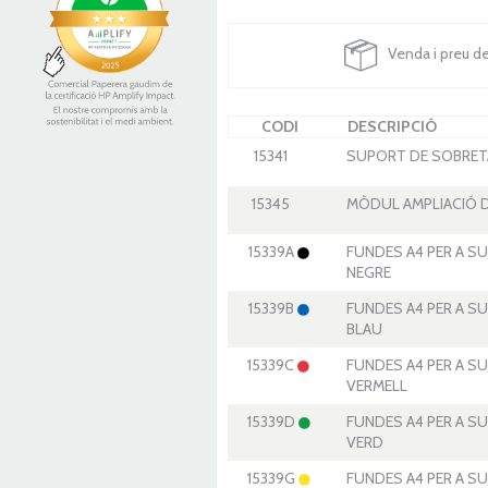
Venda i preu d
CODI
DESCRIPCIÓ
15341
SUPORT DE SOBRETA
15345
MÒDUL AMPLIACIÓ D
15339A
FUNDES A4 PER A S
NEGRE
15339B
FUNDES A4 PER A S
BLAU
15339C
FUNDES A4 PER A S
VERMELL
15339D
FUNDES A4 PER A S
VERD
15339G
FUNDES A4 PER A S