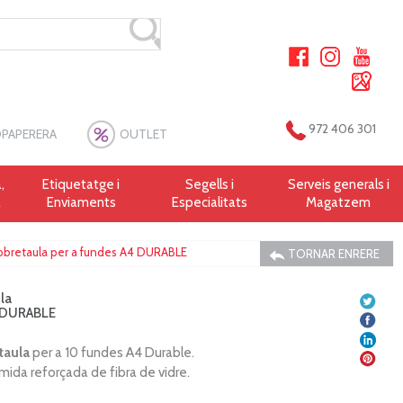
972 406 301
PAPERERA
OUTLET
,
Etiquetatge i
Segells i
Serveis generals i
a
Enviaments
Especialitats
Magatzem
obretaula per a fundes A4 DURABLE
TORNAR ENRERE
la
4 DURABLE
taula
per a 10 fundes A4 Durable.
mida reforçada de fibra de vidre.