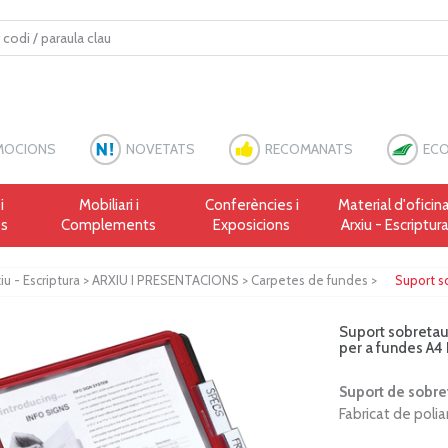
MOCIONS
NOVETATS
RECOMANATS
ECO
i
Mobiliari i
Conferències i
Material d'oficina
es
Complements
Exposicions
Arxiu - Escriptur
iu - Escriptura
>
ARXIU I PRESENTACIONS
>
Carpetes de fundes
>
Suport s
Suport sobretau
per a fundes A
Suport de sobre
Fabricat de polia