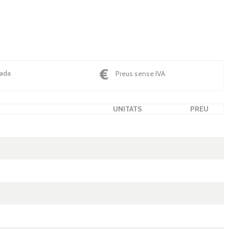
nada
Preus sense IVA
UNITATS
PREU