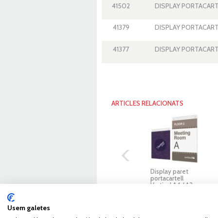
41502
DISPLAY PORTACARTE
41379
DISPLAY PORTACART
41377
DISPLAY PORTACARTE
ARTICLES RELACIONATS
Display paret
Portanoms
portacartell
sobretaula
Vertical A4 / A3
1 cara - Varies mides
Usem galetes
EMPRESA
SERVEIS
BO