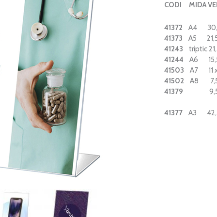
CODI MIDA VE
41372
A4 30,5 x
41373
A5 21,5 x
4
1243
tríptic 21,
4
1244
A6 15,5 x
41503
A7 11 x 
41502
A8 7,5 x
41379
9,5 x 
41377
A3 42,5 x