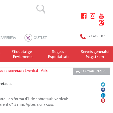
972 406 301
PAPERERA
OUTLET
,
Etiquetatge i
Segells i
Serveis generals i
a
Enviaments
Especialitats
Magatzem
s de sobretaula L vertical - Varis
TORNAR ENRERE
retaula
rtell en forma d'L
de sobretaula
verticals
.
arent d'
1,5 mm
. Aptes a una cara.