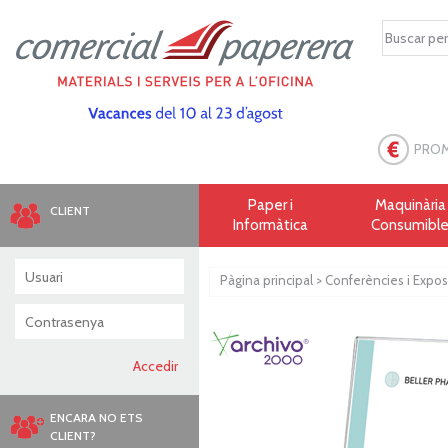
PRO
Paper i
Maquinària 
CLIENT
Informàtica
Consumibl
Pàgina principal
>
Conferències i Expos
ENCARA NO ETS
CLIENT?