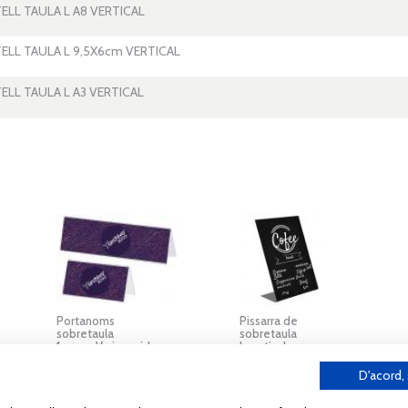
LL TAULA L A8 VERTICAL
ELL TAULA L 9,5X6cm VERTICAL
LL TAULA L A3 VERTICAL
Pissarra de
Displays de
sobretaula
sobretaula
L vertical
L apaïsats - Varis
D'acord,
TIGA
NOTÍCIES
ECOPAPERERA
ATENCIÓ PERSONALI