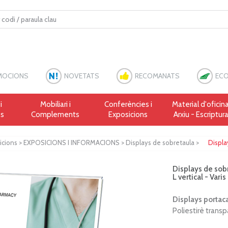
MOCIONS
NOVETATS
RECOMANATS
ECO
i
Mobiliari i
Conferències i
Material d'oficina
es
Complements
Exposicions
Arxiu - Escriptur
icions
>
EXPOSICIONS I INFORMACIONS
>
Displays de sobretaula
>
Display
Displays de sob
L vertical - Varis
Displays portaca
Poliestirè transp