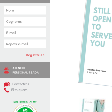
ATENCIÓ
PERSONALITZADA
Contacti'ns
El truquem