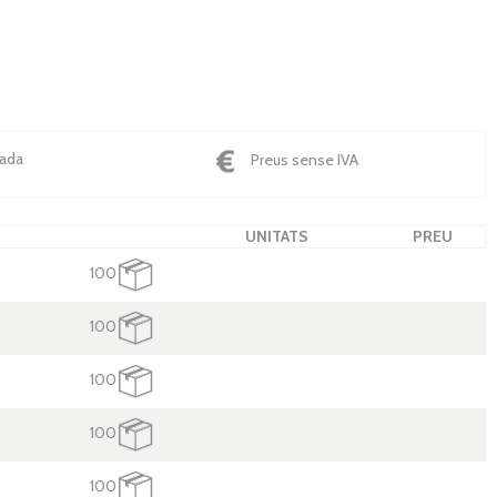
nada
Preus sense IVA
UNITATS
PREU
100
100
100
100
100