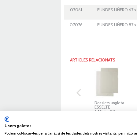
07061
FUNDES UÑERO 67 x
07076
FUNDES UÑERO 87 x 
ARTICLES RELACIONATS
Dossiers ungleta
ESSELTE
A4/Foli - 110micres
Usem galetes
EMPRESA
SERVEIS
BO
Podem col·locar-les per a l'anàlisi de les dades dels nostres visitants, per millora