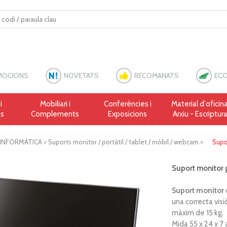
MOCIONS
NOVETATS
RECOMANATS
ECO
i
Mobiliari i
Conferències i
Material d'oficina
es
Complements
Exposicions
Arxiu - Escriptur
INFORMÀTICA
>
Suports monitor / portàtil / tablet / mòbil / webcam
>
Supo
Suport monitor 
Suport monitor
d
una correcta visi
màxim de 15 kg.
Mida 55 x 24 x 7 