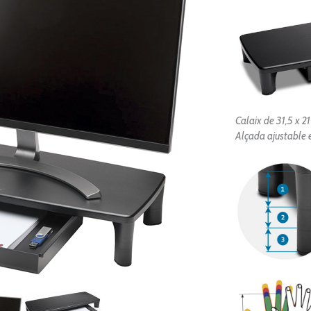
Calaix de
31,5 x 21
Alçada ajustable en