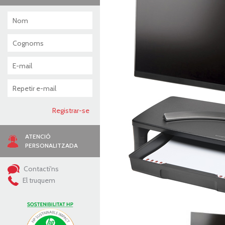
ATENCIÓ
PERSONALITZADA
Contacti'ns
El truquem