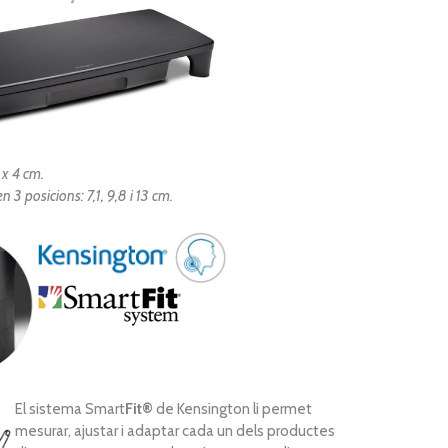
 x 4
cm.
 3 posicions: 7,1, 9,8 i 13 cm.
El sistema Smart
Fit®
de Kensington li permet
mesurar, ajustar i adaptar cada un dels productes