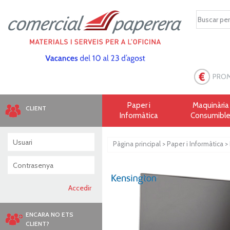
PRO
Paper i
Maquinària 
CLIENT
Informàtica
Consumibl
Pàgina principal
>
Paper i Informàtica
>
ENCARA NO ETS
CLIENT?