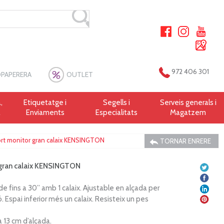
972 406 301
PAPERERA
OUTLET
,
Etiquetatge i
Segells i
Serveis generals i
a
Enviaments
Especialitats
Magatzem
rt monitor gran calaix KENSINGTON
TORNAR ENRERE
gran calaix KENSINGTON
e fins a 30” amb 1 calaix. Ajustable en alçada per
ó. Espai inferior més un calaix. Resisteix un pes
a 13 cm d’alçada.