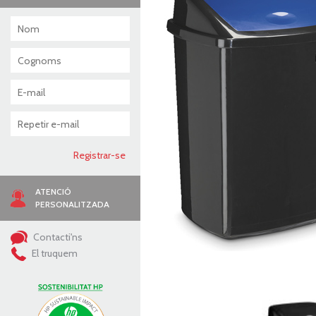
ATENCIÓ
PERSONALITZADA
Contacti'ns
El truquem