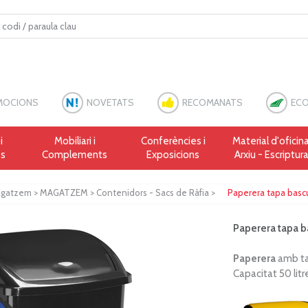
MOCIONS
NOVETATS
RECOMANATS
ECO
i
Mobiliari i
Conferències i
Material d'oficina
es
Complements
Exposicions
Arxiu - Escriptur
Magatzem
>
MAGATZEM
>
Contenidors - Sacs de Ràfia
>
Paperera tapa bascul
Paperera tapa ba
Paperera
amb tap
Capacitat 50 litr