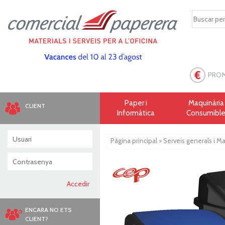
PRO
Paper i
Maquinària 
CLIENT
Informàtica
Consumibl
Pàgina principal
>
Serveis generals i 
ENCARA NO ETS
CLIENT?