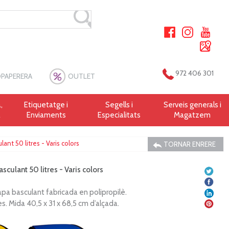
972 406 301
PAPERERA
OUTLET
,
Etiquetatge i
Segells i
Serveis generals i
a
Enviaments
Especialitats
Magatzem
ant 50 litres - Varis colors
TORNAR ENRERE
sculant 50 litres - Varis colors
a basculant fabricada en polipropilè.
es. Mida 40,5 x 31 x 68,5 cm d’alçada.