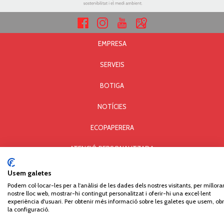
EMPRESA
SERVEIS
BOTIGA
NOTÍCIES
ECOPAPERERA
ATENCIÓ PERSONALITZADA
AVÍS LEGAL I PRIVACITAT
Usem galetes
Podem col·locar-les per a l'anàlisi de les dades dels nostres visitants, per millorar
POLÍTICA DE COOKIES
nostre lloc web, mostrar-hi contingut personalitzat i oferir-hi una excel·lent
experiència d'usuari. Per obtenir més informació sobre les galetes que usem, obr
la configuració.
Comercial Paperera i Materials d'Oficina, S.L. © Copyright - All rights reserved. Carrer Can
Pau Birol, 14 - Pol. Ind. Mas Xirgu - 17005 GIRONA - Tel. 972 406 301 - Fax 972 405 930