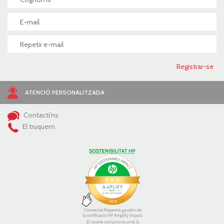
ATENCIÓ PERSONALITZADA
Contacti'ns
El truquem