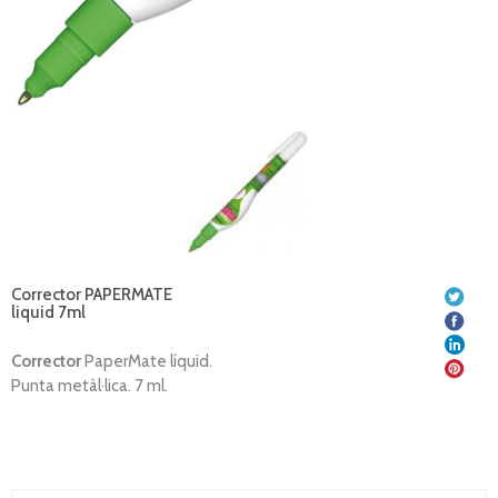
Corrector PAPERMATE
liquid 7ml
Corrector
PaperMate líquid.
Punta metàl·lica. 7 ml.