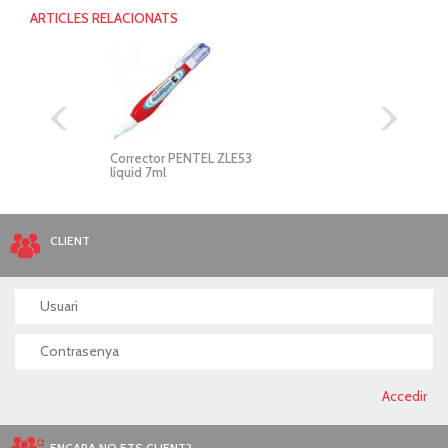
ARTICLES RELACIONATS
Corrector PENTEL ZLE53
Corr
líquid 7ml
4,2m
CLIENT
ENCARA NO ETS CLIENT?