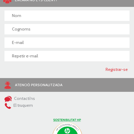
ATENCIÓ PERSONALITZADA
Contacti'ns
El truquem