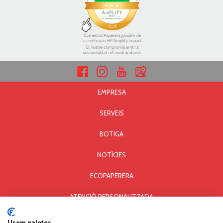
EMPRESA
SERVEIS
BOTIGA
NOTÍCIES
ECOPAPERERA
ATENCIÓ PERSONALITZADA
AVÍS LEGAL I PRIVACITAT
Usem galetes