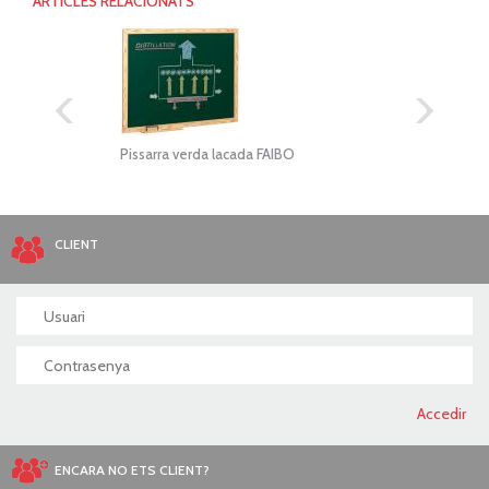
ARTICLES RELACIONATS
Pissarra verda lacada FAIBO
Rotl
CLIENT
ENCARA NO ETS CLIENT?