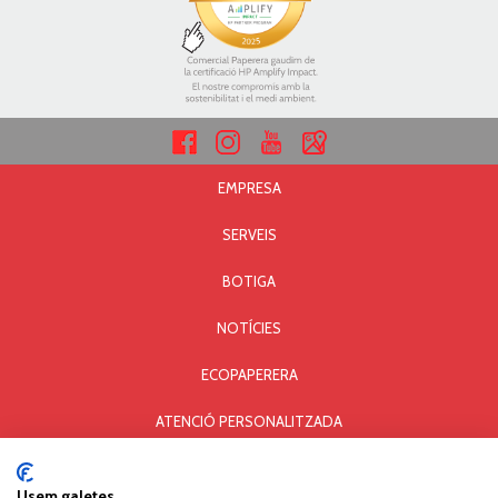
EMPRESA
SERVEIS
BOTIGA
NOTÍCIES
ECOPAPERERA
ATENCIÓ PERSONALITZADA
AVÍS LEGAL I PRIVACITAT
Usem galetes