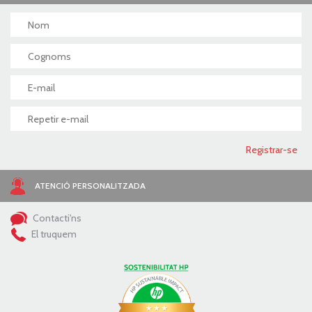
ATENCIÓ PERSONALITZADA
Contacti'ns
El truquem